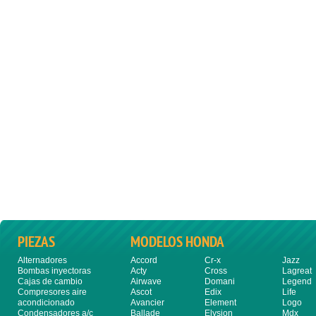
PIEZAS
MODELOS HONDA
Alternadores
Accord
Cr-x
Jazz
Bombas inyectoras
Acty
Cross
Lagreat
Cajas de cambio
Airwave
Domani
Legend
Compresores aire
Ascot
Edix
Life
acondicionado
Avancier
Element
Logo
Condensadores a/c
Ballade
Elysion
Mdx