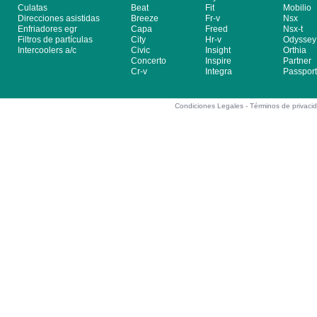
Culatas
Beat
Fit
Mobilio
Direcciones asistidas
Breeze
Fr-v
Nsx
Enfriadores egr
Capa
Freed
Nsx-t
Filtros de partículas
City
Hr-v
Odyssey
Intercoolers a/c
Civic
Insight
Orthia
Concerto
Inspire
Partner
Cr-v
Integra
Passport
Condiciones Legales -
Términos de privaci