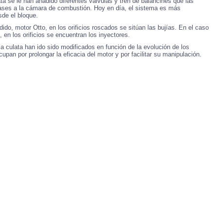
ata se le han añadido diferentes válvulas y tren de balancines que las
 gases a la cámara de combustión. Hoy en día, el sistema es más
sde el bloque.
ido, motor Otto, en los orificios roscados se sitúan las bujías. En el caso
 en los orificios se encuentran los inyectores.
e la culata han ido sido modificados en función de la evolución de los
pan por prolongar la eficacia del motor y por facilitar su manipulación.