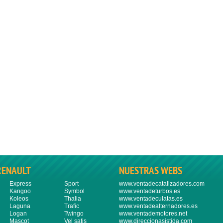
RENAULT
NUESTRAS WEBS
Express
Sport
www.ventadecatalizadores.com
Kangoo
Symbol
www.ventadeturbos.es
Koleos
Thalia
www.ventadeculatas.es
Laguna
Trafic
www.ventadealternadores.es
Logan
Twingo
www.ventademotores.net
Mascot
Vel satis
www.direccionasistida.com