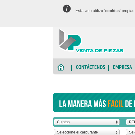
Esta web utiliza
'cookies'
propias 
CONTÁCTENOS
EMPRESA
La manera más
facil
de 
Culatas
RE
Seleccione el carburante
Sel