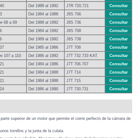
40
Del 1988 al 1992
J7R 720,721
Consultar
3
Del 1984 al 1988
J8S 706
Consultar
e 68 a 69
Del 1988 al 1992
J8S 736
Consultar
6
Del 1984 al 1992
J8S 708
Consultar
6
Del 1989 al 1992
J8S 738
Consultar
07
Del 1985 al 1986
J7T 708
Consultar
e 107 a 110
Del 1986 al 1992
J7T 732.733 KAT.
Consultar
21
Del 1984 al 1986
J7T 706.707
Consultar
21
Del 1984 al 1988
J7T 714
Consultar
21
Del 1984 al 1988
J7T 715
Consultar
24
Del 1986 al 1990
J7T 730.731
Consultar
arte superior de un motor que permite el cierre perfecto de la cámara de
nos tornillos y la junta de la culata.