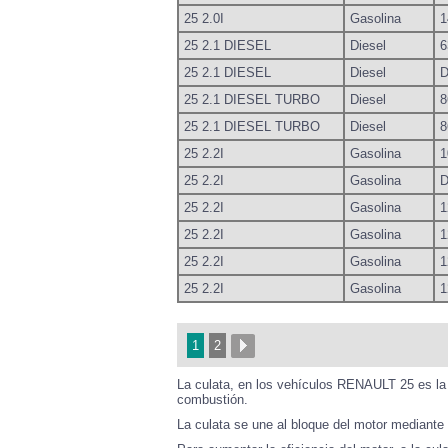
25 2.0I
Gasolina
1
25 2.1 DIESEL
Diesel
6
25 2.1 DIESEL
Diesel
D
25 2.1 DIESEL TURBO
Diesel
8
25 2.1 DIESEL TURBO
Diesel
8
25 2.2I
Gasolina
1
25 2.2I
Gasolina
D
25 2.2I
Gasolina
1
25 2.2I
Gasolina
1
25 2.2I
Gasolina
1
25 2.2I
Gasolina
1
1
2
La culata, en los vehículos RENAULT 25 es la p
combustión.
La culata se une al bloque del motor mediante u