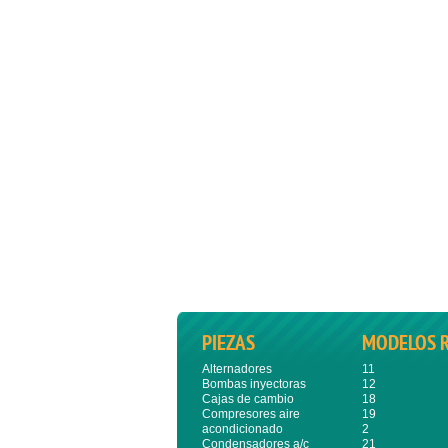
PIEZAS
MODELOS 
Alternadores
11
Bombas inyectoras
12
Cajas de cambio
18
Compresores aire
19
acondicionado
2
Condensadores a/c
21