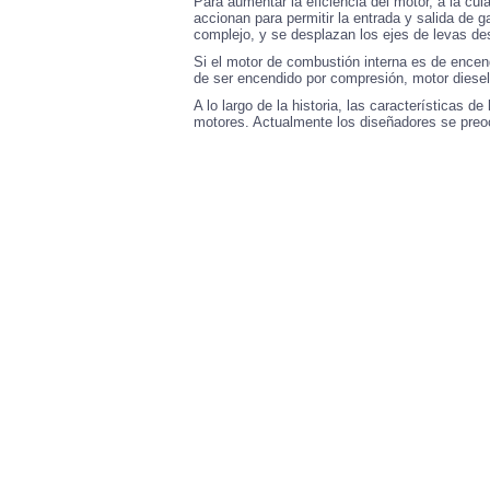
Para aumentar la eficiencia del motor, a la cul
accionan para permitir la entrada y salida de
complejo, y se desplazan los ejes de levas de
Si el motor de combustión interna es de encend
de ser encendido por compresión, motor diesel,
A lo largo de la historia, las características d
motores. Actualmente los diseñadores se preocu