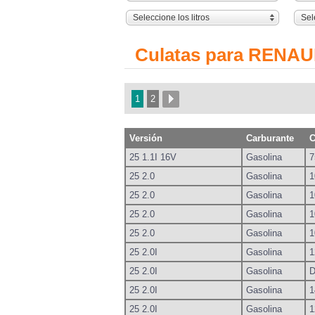
Seleccione los litros
Sel
Culatas para RENAU
1
2
Versión
Carburante
C
25 1.1I 16V
Gasolina
7
25 2.0
Gasolina
1
25 2.0
Gasolina
1
25 2.0
Gasolina
1
25 2.0
Gasolina
1
25 2.0I
Gasolina
1
25 2.0I
Gasolina
D
25 2.0I
Gasolina
1
25 2.0I
Gasolina
1