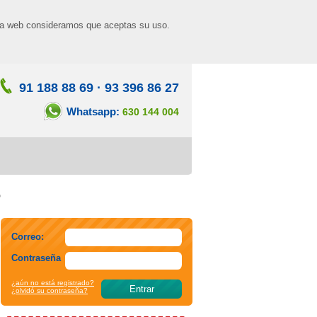
n la web consideramos que aceptas su uso.
91 188 88 69
·
93 396 86 27
Whatsapp:
630 144 004
5
Correo:
Contraseña
¿aún no está registrado?
¿olvidó su contraseña?