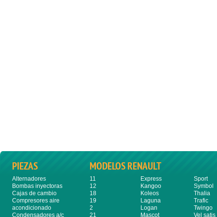
PIEZAS
MODELOS RENAULT
Alternadores
11
Express
Sport
Bombas inyectoras
12
Kangoo
Symbol
Cajas de cambio
18
Koleos
Thalia
Compresores aire
19
Laguna
Trafic
acondicionado
2
Logan
Twingo
Condensadores a/c
21
Mascot
Vel satis