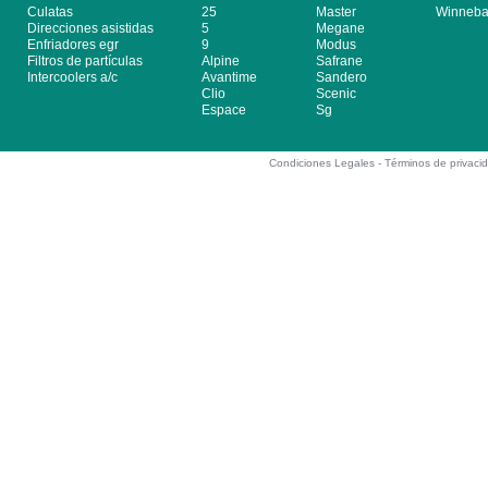
Culatas
25
Master
Winneb
Direcciones asistidas
5
Megane
Enfriadores egr
9
Modus
Filtros de partículas
Alpine
Safrane
Intercoolers a/c
Avantime
Sandero
Clio
Scenic
Espace
Sg
Condiciones Legales -
Términos de privaci