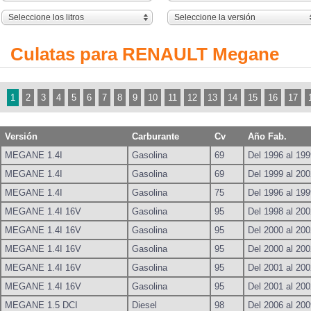
Seleccione los litros
Seleccione la versión
Culatas para RENAULT Megane
1
2
3
4
5
6
7
8
9
10
11
12
13
14
15
16
17
Versión
Carburante
Cv
Año Fab.
MEGANE 1.4I
Gasolina
69
Del 1996 al 199
MEGANE 1.4I
Gasolina
69
Del 1999 al 200
MEGANE 1.4I
Gasolina
75
Del 1996 al 199
MEGANE 1.4I 16V
Gasolina
95
Del 1998 al 200
MEGANE 1.4I 16V
Gasolina
95
Del 2000 al 200
MEGANE 1.4I 16V
Gasolina
95
Del 2000 al 200
MEGANE 1.4I 16V
Gasolina
95
Del 2001 al 200
MEGANE 1.4I 16V
Gasolina
95
Del 2001 al 200
MEGANE 1.5 DCI
Diesel
98
Del 2006 al 200