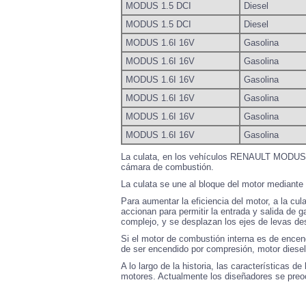
MODUS 1.5 DCI
Diesel
MODUS 1.5 DCI
Diesel
MODUS 1.6I 16V
Gasolina
MODUS 1.6I 16V
Gasolina
MODUS 1.6I 16V
Gasolina
MODUS 1.6I 16V
Gasolina
MODUS 1.6I 16V
Gasolina
MODUS 1.6I 16V
Gasolina
La culata, en los vehículos RENAULT MODUS es 
cámara de combustión.
La culata se une al bloque del motor mediante u
Para aumentar la eficiencia del motor, a la cul
accionan para permitir la entrada y salida de
complejo, y se desplazan los ejes de levas de
Si el motor de combustión interna es de encend
de ser encendido por compresión, motor diesel,
A lo largo de la historia, las características d
motores. Actualmente los diseñadores se preocu