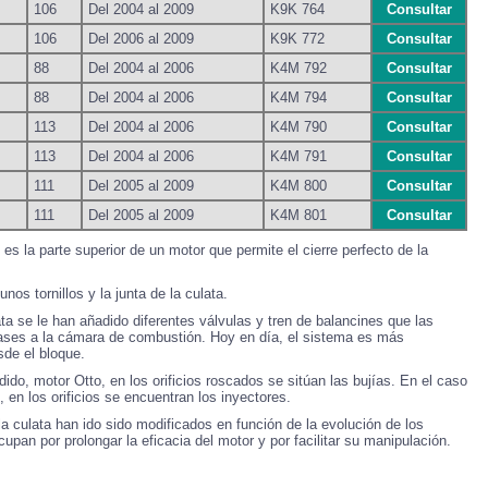
106
Del 2004 al 2009
K9K 764
Consultar
106
Del 2006 al 2009
K9K 772
Consultar
88
Del 2004 al 2006
K4M 792
Consultar
88
Del 2004 al 2006
K4M 794
Consultar
113
Del 2004 al 2006
K4M 790
Consultar
113
Del 2004 al 2006
K4M 791
Consultar
111
Del 2005 al 2009
K4M 800
Consultar
111
Del 2005 al 2009
K4M 801
Consultar
la parte superior de un motor que permite el cierre perfecto de la
nos tornillos y la junta de la culata.
ata se le han añadido diferentes válvulas y tren de balancines que las
 gases a la cámara de combustión. Hoy en día, el sistema es más
sde el bloque.
ido, motor Otto, en los orificios roscados se sitúan las bujías. En el caso
 en los orificios se encuentran los inyectores.
e la culata han ido sido modificados en función de la evolución de los
pan por prolongar la eficacia del motor y por facilitar su manipulación.