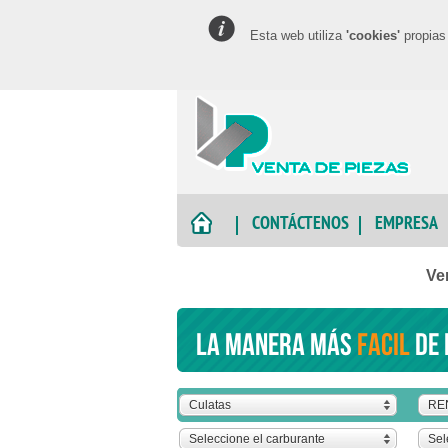
Esta web utiliza
'cookies'
propias 
CONTÁCTENOS
EMPRESA
Ve
La manera más
facil
de 
Culatas
RE
Seleccione el carburante
Sel