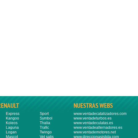
RENAULT
NUESTRAS WEBS
Express
Sport
www.ventadecatalizadores.com
Kangoo
Symbol
www.ventadeturbos.es
Koleos
Thalia
www.ventadeculatas.es
Laguna
Trafic
www.ventadealternadores.es
Logan
Twingo
www.ventademotores.net
Mascot
Vel satis
www.direccionasistida.com