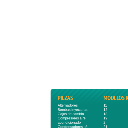
PIEZAS
MODELOS 
Alternadores
11
Bombas inyectoras
12
Cajas de cambio
18
Compresores aire
19
acondicionado
2
Condensadores a/c
21