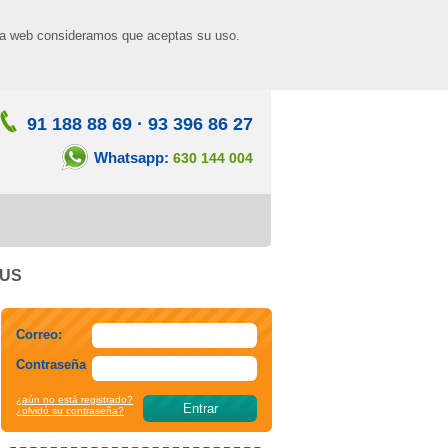
n la web consideramos que aceptas su uso.
91 188 88 69
·
93 396 86 27
Whatsapp:
630 144 004
DUS
Correo:
Contraseña
¿aún no está registrado?
¿olvidó su contraseña?